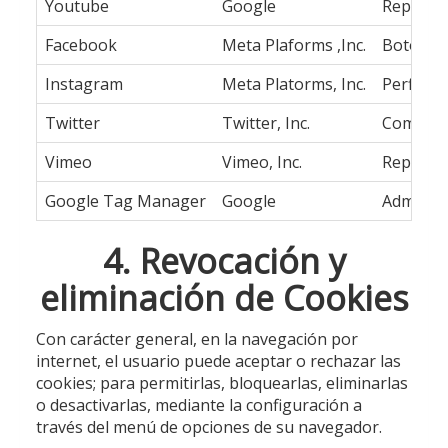
Youtube
Google
Reproduc
Facebook
Meta Plaforms ,Inc.
Botón 'M
Instagram
Meta Platorms, Inc.
Perfil s
Twitter
Twitter, Inc.
Comparti
Vimeo
Vimeo, Inc.
Reproduc
Google Tag Manager
Google
Administ
4. Revocación y
eliminación de Cookies
Con carácter general, en la navegación por
internet, el usuario puede aceptar o rechazar las
cookies; para permitirlas, bloquearlas, eliminarlas
o desactivarlas, mediante la configuración a
través del menú de opciones de su navegador.