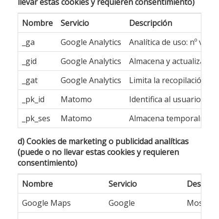
llevar estas cookies y requieren consentimiento)
Nombre
Servicio
Descripción
_ga
Google Analytics
Analítica de uso: nº visi
_gid
Google Analytics
Almacena y actualiza un 
_gat
Google Analytics
Limita la recopilación de 
_pk_id
Matomo
Identifica al usuario úni
_pk_ses
Matomo
Almacena temporalmente d
d) Cookies de marketing o publicidad analíticas
(puede o no llevar estas cookies y requieren
consentimiento)
Nombre
Servicio
Descripc
Google Maps
Google
Mostrar 